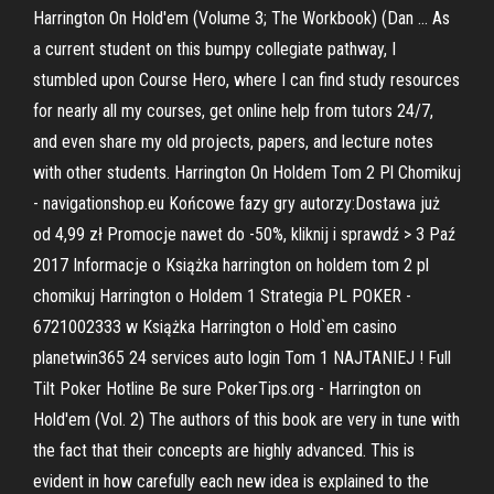
Harrington On Hold'em (Volume 3; The Workbook) (Dan ... As
a current student on this bumpy collegiate pathway, I
stumbled upon Course Hero, where I can find study resources
for nearly all my courses, get online help from tutors 24/7,
and even share my old projects, papers, and lecture notes
with other students. Harrington On Holdem Tom 2 Pl Chomikuj
- navigationshop.eu Końcowe fazy gry autorzy:Dostawa już
od 4,99 zł Promocje nawet do -50%, kliknij i sprawdź > 3 Paź
2017 Informacje o Książka harrington on holdem tom 2 pl
chomikuj Harrington o Holdem 1 Strategia PL POKER -
6721002333 w Książka Harrington o Hold`em casino
planetwin365 24 services auto login Tom 1 NAJTANIEJ ! Full
Tilt Poker Hotline Be sure PokerTips.org - Harrington on
Hold'em (Vol. 2) The authors of this book are very in tune with
the fact that their concepts are highly advanced. This is
evident in how carefully each new idea is explained to the