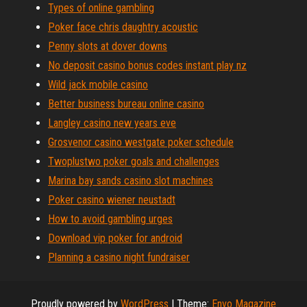
Types of online gambling
Poker face chris daughtry acoustic
Penny slots at dover downs
No deposit casino bonus codes instant play nz
Wild jack mobile casino
Better business bureau online casino
Langley casino new years eve
Grosvenor casino westgate poker schedule
Twoplustwo poker goals and challenges
Marina bay sands casino slot machines
Poker casino wiener neustadt
How to avoid gambling urges
Download vip poker for android
Planning a casino night fundraiser
Proudly powered by
WordPress
|
Theme:
Envo Magazine