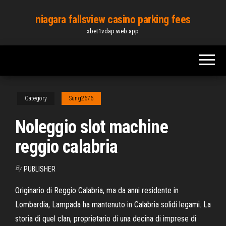
Skip
niagara fallsview casino parking fees
to
xbet1vdap.web.app
the
content
Category
Sung2676
Noleggio slot machine
reggio calabria
By
PUBLISHER
Originario di Reggio Calabria, ma da anni residente in
Lombardia, Lampada ha mantenuto in Calabria solidi legami. La
storia di quel clan, proprietario di una decina di imprese di