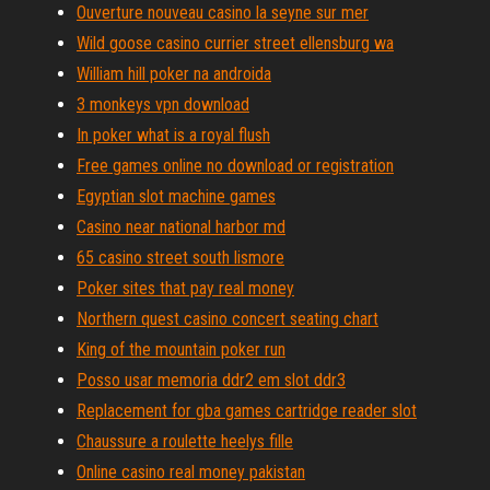
Ouverture nouveau casino la seyne sur mer
Wild goose casino currier street ellensburg wa
William hill poker na androida
3 monkeys vpn download
In poker what is a royal flush
Free games online no download or registration
Egyptian slot machine games
Casino near national harbor md
65 casino street south lismore
Poker sites that pay real money
Northern quest casino concert seating chart
King of the mountain poker run
Posso usar memoria ddr2 em slot ddr3
Replacement for gba games cartridge reader slot
Chaussure a roulette heelys fille
Online casino real money pakistan