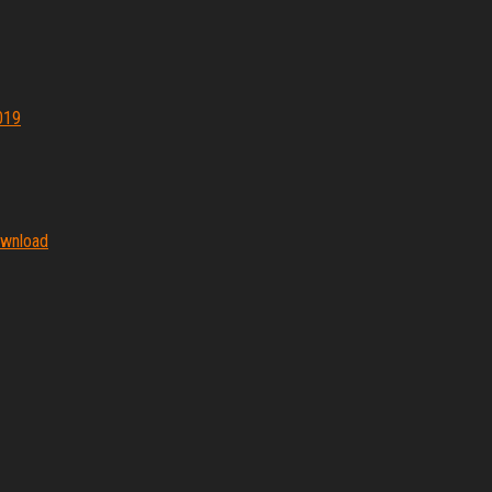
019
ownload