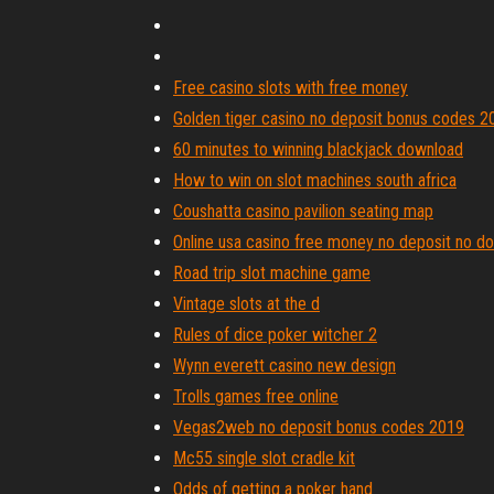
Free casino slots with free money
Golden tiger casino no deposit bonus codes 2
60 minutes to winning blackjack download
How to win on slot machines south africa
Coushatta casino pavilion seating map
Online usa casino free money no deposit no d
Road trip slot machine game
Vintage slots at the d
Rules of dice poker witcher 2
Wynn everett casino new design
Trolls games free online
Vegas2web no deposit bonus codes 2019
Mc55 single slot cradle kit
Odds of getting a poker hand