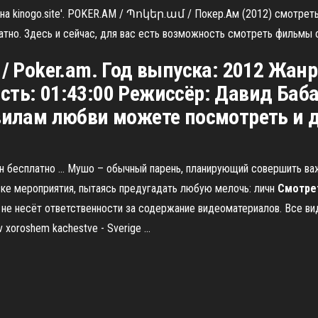
 kinogo.site'. POKER.AM / Պոկեր.ամ / Покер.Ам (2012) смотреть он
но. Здесь и сейчас, для вас есть возможность смотреть фильмы о
/ Poker.am. Год выпуска: 2012 Жан
ть: 01:43:00 Режиссёр: Давид Баб
вилам любви можете посмотреть и д
н бесплатно ... Мушо – обычный парень, планирующий совершить в
вке мероприятия, пытаясь предугадать любую мелочь: личн
Смотре
 не несёт ответственности за содержание видеоматериалов. Все ви
 xoroshem kachestve - Sverige ...