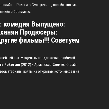
лайн ... Poker.am Смотреть ... , онлайн фильмы
нлайн о бесплатно.
р: комедия Выпущено:
аханян Продюсеры:
ругие фильмы!!! Советуем
ажнейший шаг – сделать предложение любимой.
ть
Poker
.
am
(2012) - Армянские Фильмы Онлайн
деоматериалы взяты из открытых источников и на