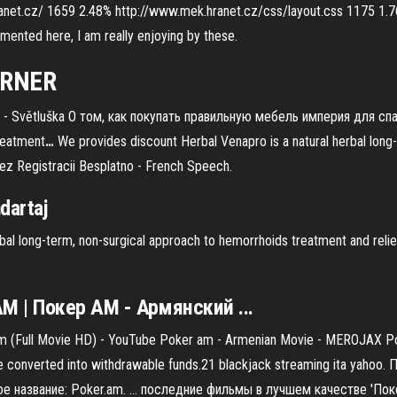
anet.cz/ 1659 2.48% http://www.mek.hranet.cz/css/layout.​css 1175 1.
ented here, I am really enjoying by these.
ORNER
 - Světluška
О том, как покупать правильную мебель империя для сп
reatment
…
We provides discount Herbal Venapro is a natural herbal long
Bez Registracii Besplatno - French Speech.
dartaj
bal long-term, non-surgical approach to hemorrhoids treatment and relie
AM
| Покер АМ - Армянский ...
(Full Movie HD) - YouTube Poker am - Armenian Movie - MEROJAX Poker
 be converted into withdrawable funds.21 blackjack streaming ita yaho
ьное название: Poker.am. ... последние фильмы в лучшем качестве 'П