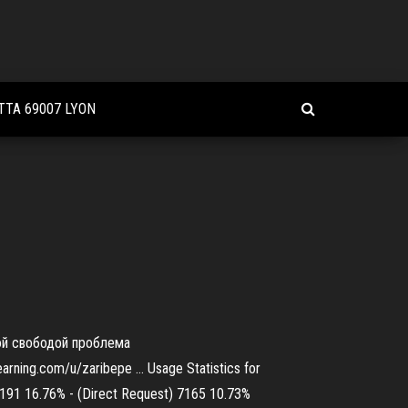
TTA 69007 LYON
ской свободой проблема
earning.​com/u/zaribepe …
Usage Statistics for
191 16.76% - (Direct Request) 7165 10.73%